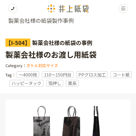
製薬会社様の紙袋製作事例
【I-504】
製薬会社様の紙袋の事例
製薬会社様のお渡し用紙袋
Category：
ボトル対応サイズ
〜4000枚
110～150円台
PPグロス加工
コート紙
Tag：
ハッピータック
箔押し
黒系