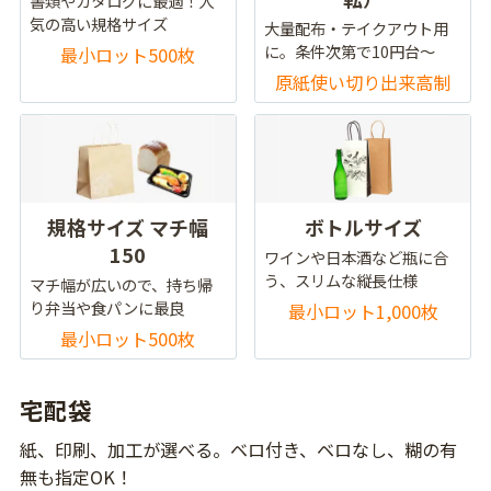
書類やカタログに最適！人
気の高い規格サイズ
大量配布・テイクアウト用
に。条件次第で10円台～
最小ロット500枚
原紙使い切り出来高制
規格サイズ マチ幅
ボトルサイズ
150
ワインや日本酒など瓶に合
う、スリムな縦長仕様
マチ幅が広いので、持ち帰
り弁当や食パンに最良
最小ロット1,000枚
最小ロット500枚
宅配袋
紙、印刷、加工が選べる。ベロ付き、ベロなし、糊の有
無も指定OK！