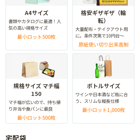
A4サイズ
格安ギザギザ（輪
転）
書類やカタログに最適！人
気の高い規格サイズ
大量配布・テイクアウト用
に。条件次第で10円台～
最小ロット500枚
原紙使い切り出来高制
規格サイズ マチ幅
ボトルサイズ
150
ワインや日本酒など瓶に合
う、スリムな縦長仕様
マチ幅が広いので、持ち帰
り弁当や食パンに最良
最小ロット1,000枚
最小ロット500枚
宅配袋