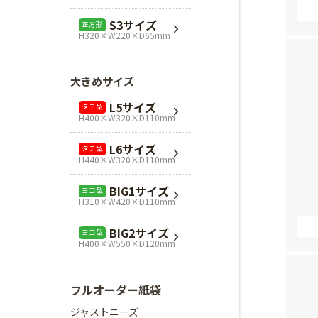
L1サイズ
ヨコ型
S3サイズ
正方形
H240×W320×D110mm
H320×W220×D65mm
L3サイズ
ヨコ型
H280×W320×D110mm
大きめサイズ
Mスクエア
正方形
L5サイズ
タテ型
H280×W280×D80mm
H400×W320×D110mm
Lスクエア
正方形
L6サイズ
タテ型
H320×W320×D110mm
H440×W320×D110mm
BIG1サイズ
ヨコ型
H310×W420×D110mm
BIG2サイズ
ヨコ型
H400×W550×D120mm
フルオーダー紙袋
ジャストニーズ