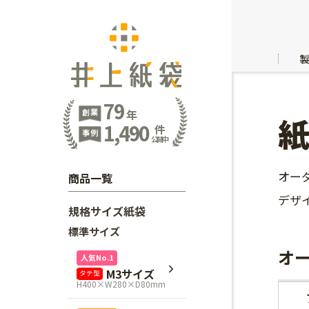
79
創業
年
1,490
件
事例
公開中
オー
商品一覧
デザ
規格サイズ紙袋
標準サイズ
オ
人気No.1
M3サイズ
タテ型
H400×W280×D80mm