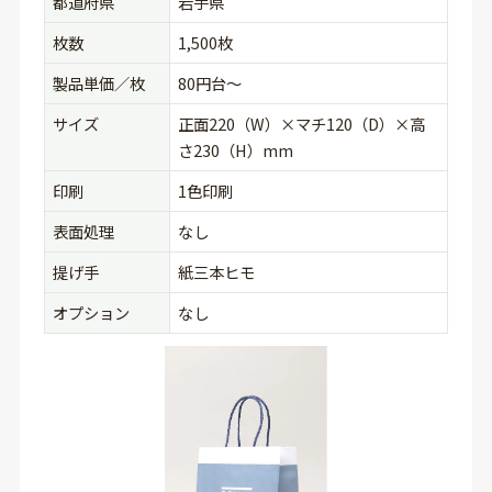
都道府県
岩手県
枚数
1,500枚
製品単価／枚
80円台〜
サイズ
正面220（W）×マチ120（D）×高
さ230（H）mm
印刷
1色印刷
表面処理
なし
提げ手
紙三本ヒモ
オプション
なし