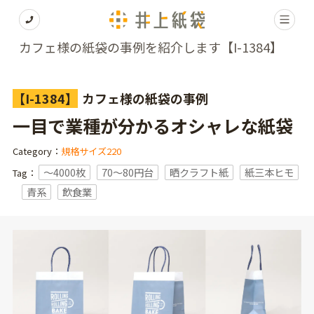
カフェ様の紙袋の事例を紹介します【I-1384】
【I-1384】
カフェ様の紙袋の事例
一目で業種が分かるオシャレな紙袋
Category：
規格サイズ220
〜4000枚
70～80円台
晒クラフト紙
紙三本ヒモ
Tag：
青系
飲食業