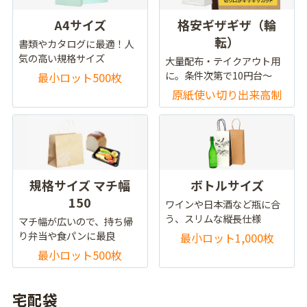
A4サイズ
格安ギザギザ（輪
転）
書類やカタログに最適！人
気の高い規格サイズ
大量配布・テイクアウト用
に。条件次第で10円台～
最小ロット500枚
原紙使い切り出来高制
規格サイズ マチ幅
ボトルサイズ
150
ワインや日本酒など瓶に合
う、スリムな縦長仕様
マチ幅が広いので、持ち帰
り弁当や食パンに最良
最小ロット1,000枚
最小ロット500枚
宅配袋