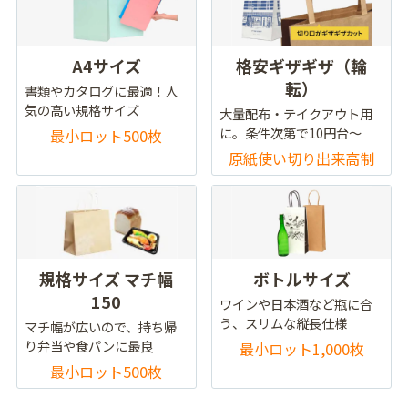
A4サイズ
格安ギザギザ（輪
転）
書類やカタログに最適！人
気の高い規格サイズ
大量配布・テイクアウト用
に。条件次第で10円台～
最小ロット500枚
原紙使い切り出来高制
規格サイズ マチ幅
ボトルサイズ
150
ワインや日本酒など瓶に合
う、スリムな縦長仕様
マチ幅が広いので、持ち帰
り弁当や食パンに最良
最小ロット1,000枚
最小ロット500枚