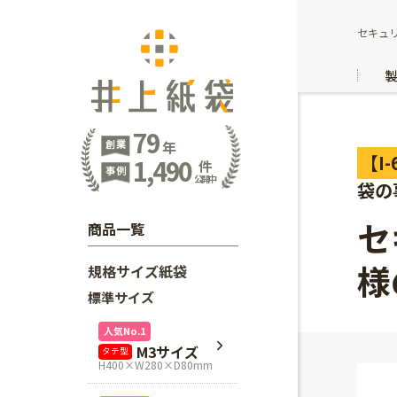
セキュ
79
創業
年
【I-
1,490
件
事例
公開中
袋の
セ
商品一覧
様
規格サイズ紙袋
標準サイズ
人気No.1
M3サイズ
タテ型
H400×W280×D80mm