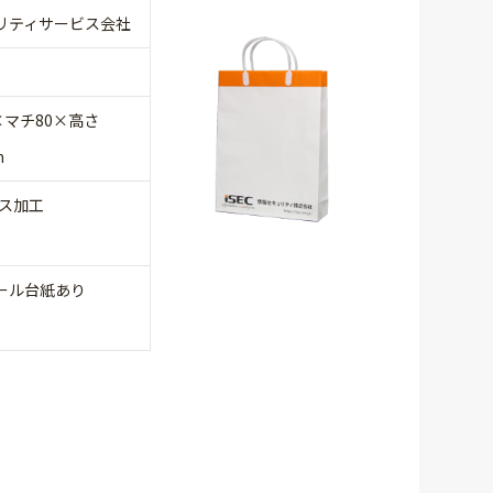
リティサービス会社
×マチ80×高さ
m
ロス加工
ール台紙あり