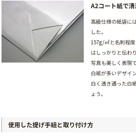
A2コート紙で
高級仕様の紙袋には
した。
157g/㎡と名刺
はしっかりと伝わ
写真も美しく表現
白紙が多いデザイ
白く透き通った白
ょう。
使用した提げ手紐と取り付け方