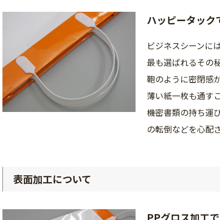
ハッピータック
ビジネスシーンに
最も選ばれるその
鞄のように密閉感
薄い紙一枚も通す
機密書類の持ち運
の転倒などを心配
表面加工について
PPグロス加工