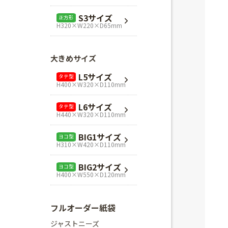
L1サイズ
ヨコ型
S3サイズ
正方形
H240×W320×D110mm
H320×W220×D65mm
L3サイズ
ヨコ型
H280×W320×D110mm
大きめサイズ
Mスクエア
正方形
L5サイズ
タテ型
H280×W280×D80mm
H400×W320×D110mm
Lスクエア
正方形
L6サイズ
タテ型
H320×W320×D110mm
H440×W320×D110mm
BIG1サイズ
ヨコ型
H310×W420×D110mm
BIG2サイズ
ヨコ型
H400×W550×D120mm
フルオーダー紙袋
ジャストニーズ