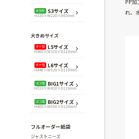
PP
L1サイズ
ヨコ型
S3サイズ
れ、
正方形
H240×W320×D110mm
H320×W220×D65mm
L3サイズ
ヨコ型
H280×W320×D110mm
大きめサイズ
Mスクエア
正方形
L5サイズ
タテ型
H280×W280×D80mm
H400×W320×D110mm
Lスクエア
正方形
L6サイズ
タテ型
H320×W320×D110mm
H440×W320×D110mm
BIG1サイズ
ヨコ型
H310×W420×D110mm
BIG2サイズ
ヨコ型
H400×W550×D120mm
フルオーダー紙袋
ジャストニーズ