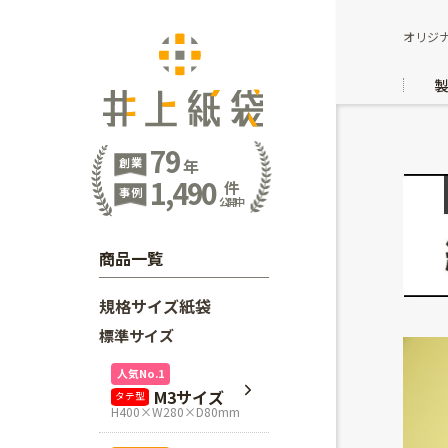
オリジ
79
創業
年
1,490
件
事例
公開中
商品一覧
規格サイズ紙袋
標準サイズ
人気No.1
M3サイズ
タテ型
H400×W280×D80mm