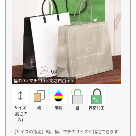
幅320×マチ110×高さ自由mm
サイズ
紙
印刷
表面加工
紐
(高さの
み)
【サイズの指定】縦、横、マチのサイズが指定できます