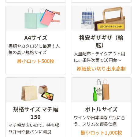
A4サイズ
格安ギザギザ（輪
転）
書類やカタログに最適！人
気の高い規格サイズ
大量配布・テイクアウト用
に。条件次第で10円台～
最小ロット500枚
原紙使い切り出来高制
規格サイズ マチ幅
ボトルサイズ
150
ワインや日本酒など瓶に合
う、スリムな縦長仕様
マチ幅が広いので、持ち帰
り弁当や食パンに最良
最小ロット1,000枚