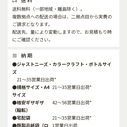
送 料
送料無料（一部地域・離島除く）。
複数拠点への配送の場合は、二拠点目から実費の
ご請求となります。
配送先、量により変動しますので、お見積もり時
にご確認ください。
納 期
●ジャストニーズ・カラークラフト・ボトルサイ
ズ
21～35営業日出荷*
●規格サイズ・A4
21～35営業日出荷*
サイズ
●格安ギザギザ
42〜56営業日出荷*
（輪転）
●宅配袋
21～35営業日出荷*
●既製品紙袋（ロ
1営業日出荷