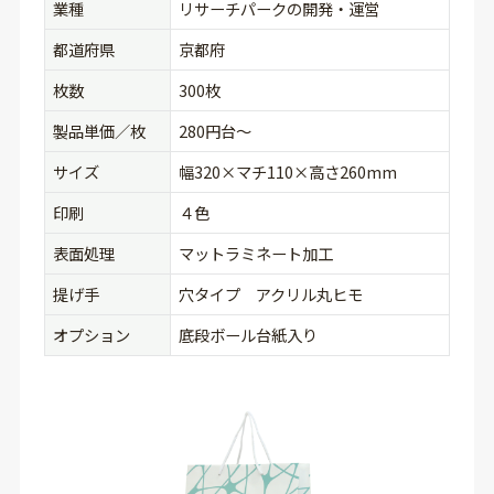
業種
リサーチパークの開発・運営
都道府県
京都府
枚数
300枚
製品単価／枚
280円台〜
サイズ
幅320×マチ110×高さ260mm
印刷
４色
表面処理
マットラミネート加工
提げ手
穴タイプ アクリル丸ヒモ
オプション
底段ボール台紙入り