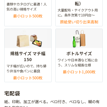
転）
書類やカタログに最適！人
気の高い規格サイズ
大量配布・テイクアウト用
に。条件次第で10円台～
最小ロット500枚
原紙使い切り出来高制
規格サイズ マチ幅
ボトルサイズ
150
ワインや日本酒など瓶に合
う、スリムな縦長仕様
マチ幅が広いので、持ち帰
り弁当や食パンに最良
最小ロット1,000枚
最小ロット500枚
宅配袋
紙、印刷、加工が選べる。ベロ付き、ベロなし、糊の有