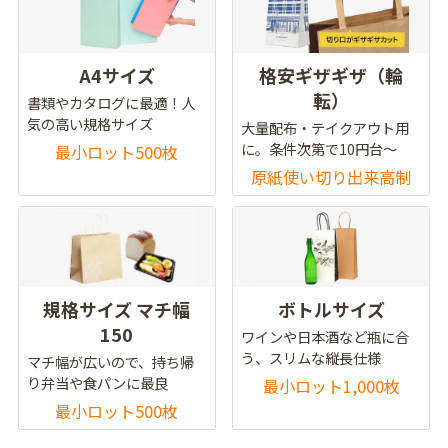
A4サイズ
格安ギザギザ（輪
転）
書類やカタログに最適！人
気の高い規格サイズ
大量配布・テイクアウト用
に。条件次第で10円台～
最小ロット500枚
原紙使い切り出来高制
規格サイズ マチ幅
ボトルサイズ
150
ワインや日本酒など瓶に合
う、スリムな縦長仕様
マチ幅が広いので、持ち帰
り弁当や食パンに最良
最小ロット1,000枚
最小ロット500枚