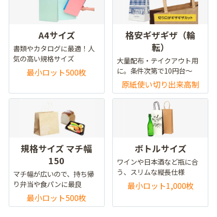
A4サイズ
格安ギザギザ（輪
転）
書類やカタログに最適！人
気の高い規格サイズ
大量配布・テイクアウト用
に。条件次第で10円台～
最小ロット500枚
原紙使い切り出来高制
規格サイズ マチ幅
ボトルサイズ
150
ワインや日本酒など瓶に合
う、スリムな縦長仕様
マチ幅が広いので、持ち帰
り弁当や食パンに最良
最小ロット1,000枚
最小ロット500枚