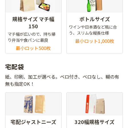
規格サイズ マチ幅
ボトルサイズ
150
ワインや日本酒など瓶に合
う、スリムな縦長仕様
マチ幅が広いので、持ち帰
り弁当や食パンに最良
最小ロット1,000枚
最小ロット500枚
宅配袋
紙、印刷、加工が選べる。ベロ付き、ベロなし、糊の有
無も指定OK！
宅配ジャストニーズ
320幅規格サイズ