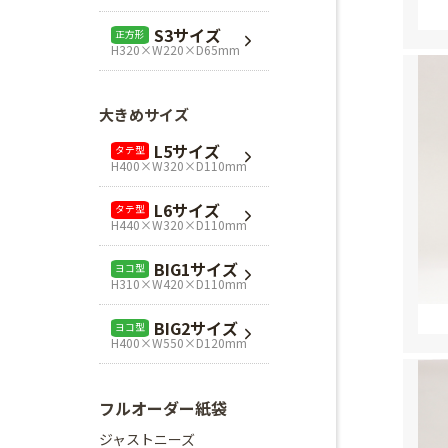
L1サイズ
ヨコ型
S3サイズ
正方形
H240×W320×D110mm
H320×W220×D65mm
L3サイズ
ヨコ型
H280×W320×D110mm
大きめサイズ
Mスクエア
正方形
L5サイズ
タテ型
H280×W280×D80mm
H400×W320×D110mm
Lスクエア
正方形
L6サイズ
タテ型
H320×W320×D110mm
H440×W320×D110mm
BIG1サイズ
ヨコ型
H310×W420×D110mm
BIG2サイズ
ヨコ型
H400×W550×D120mm
フルオーダー紙袋
ジャストニーズ