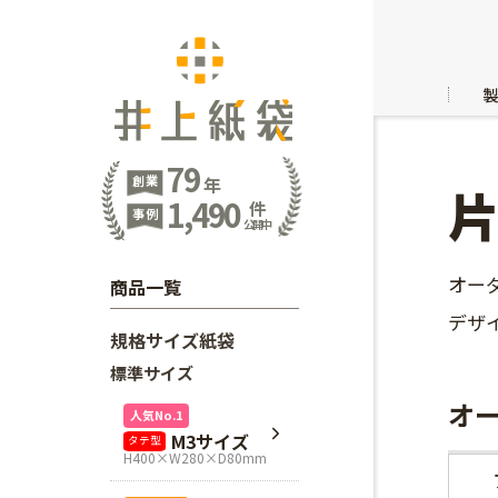
79
創業
年
1,490
件
事例
公開中
オー
商品一覧
デザ
規格サイズ紙袋
標準サイズ
オ
人気No.1
M3サイズ
タテ型
H400×W280×D80mm