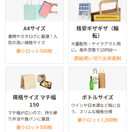
A4サイズ
格安ギザギザ（輪
転）
書類やカタログに最適！人
気の高い規格サイズ
大量配布・テイクアウト用
に。条件次第で10円台～
最小ロット500枚
原紙使い切り出来高制
規格サイズ マチ幅
ボトルサイズ
150
ワインや日本酒など瓶に合
う、スリムな縦長仕様
マチ幅が広いので、持ち帰
り弁当や食パンに最良
最小ロット1,000枚
最小ロット500枚