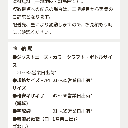
送料無料（一部地域・離島除く）。
複数拠点への配送の場合は、二拠点目から実費の
ご請求となります。
配送先、量により変動しますので、お見積もり時
にご確認ください。
納 期
●ジャストニーズ・カラークラフト・ボトルサイ
ズ
21～35営業日出荷*
●規格サイズ・A4
21～35営業日出荷*
サイズ
●格安ギザギザ
42〜56営業日出荷*
（輪転）
●宅配袋
21～35営業日出荷*
●既製品紙袋（ロ
1営業日出荷
ゴなし）