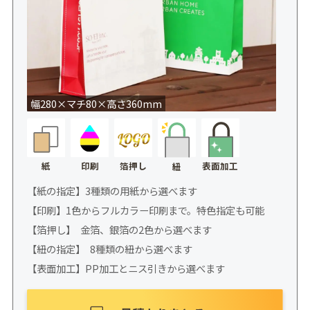
幅280×マチ80×高さ360mm
紙
印刷
箔押し
表面加工
紐
【紙の指定】3種類の用紙から選べます
【印刷】1色からフルカラー印刷まで。特色指定も可能
【箔押し】 金箔、銀箔の2色から選べます
【紐の指定】 8種類の紐から選べます
【表面加工】PP加工とニス引きから選べます