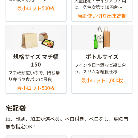
大量配布・テイクアウト用
に。条件次第で10円台～
最小ロット500枚
原紙使い切り出来高制
規格サイズ マチ幅
ボトルサイズ
150
ワインや日本酒など瓶に合
う、スリムな縦長仕様
マチ幅が広いので、持ち帰
り弁当や食パンに最良
最小ロット1,000枚
最小ロット500枚
宅配袋
紙、印刷、加工が選べる。ベロ付き、ベロなし、糊の有
無も指定OK！