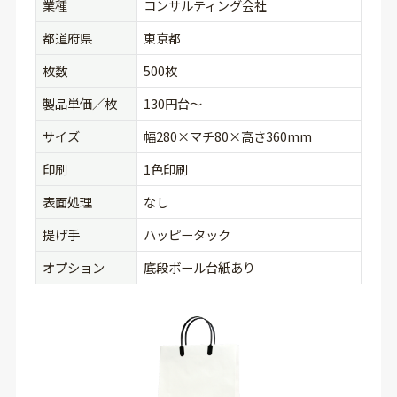
業種
コンサルティング会社
都道府県
東京都
枚数
500枚
製品単価／枚
130円台〜
サイズ
幅280×マチ80×高さ360mm
印刷
1色印刷
表面処理
なし
提げ手
ハッピータック
オプション
底段ボール台紙あり