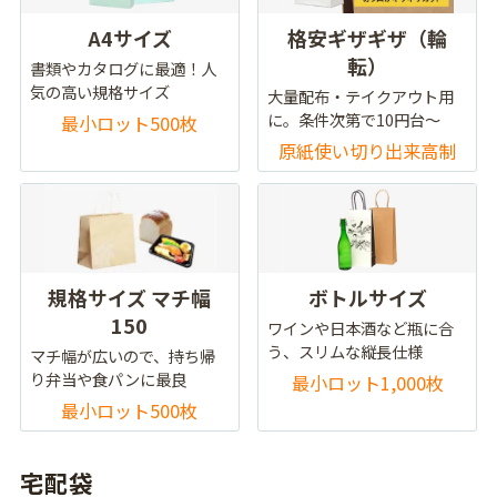
A4サイズ
格安ギザギザ（輪
転）
書類やカタログに最適！人
気の高い規格サイズ
大量配布・テイクアウト用
に。条件次第で10円台～
最小ロット500枚
原紙使い切り出来高制
規格サイズ マチ幅
ボトルサイズ
150
ワインや日本酒など瓶に合
う、スリムな縦長仕様
マチ幅が広いので、持ち帰
り弁当や食パンに最良
最小ロット1,000枚
最小ロット500枚
宅配袋