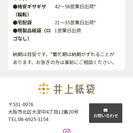
●格安ギザギザ
42〜56営業日出荷*
（輪転）
●宅配袋
21～35営業日出荷*
●既製品紙袋（ロ
1営業日出荷
ゴなし）
納期は目安です。*繁忙期は納期がずれることが
あります。お急ぎの方は事前にご相談ください。
〒531-0076
大阪市北区大淀中4丁目12番20号
お問い合わせ
TEL:
06-6925-3154