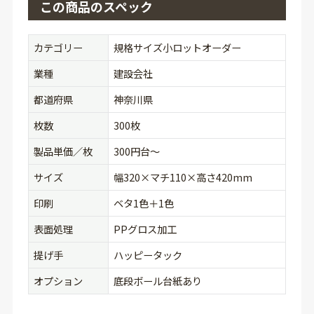
この商品のスペック
カテゴリー
規格サイズ小ロットオーダー
業種
建設会社
都道府県
神奈川県
枚数
300枚
製品単価／枚
300円台〜
サイズ
幅320×マチ110×高さ420mm
印刷
ベタ1色＋1色
表面処理
PPグロス加工
提げ手
ハッピータック
オプション
底段ボール台紙あり