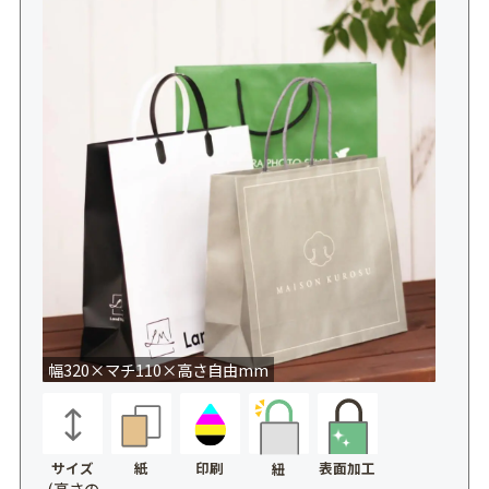
幅320×マチ110×高さ自由mm
サイズ
紙
印刷
表面加工
紐
(高さの