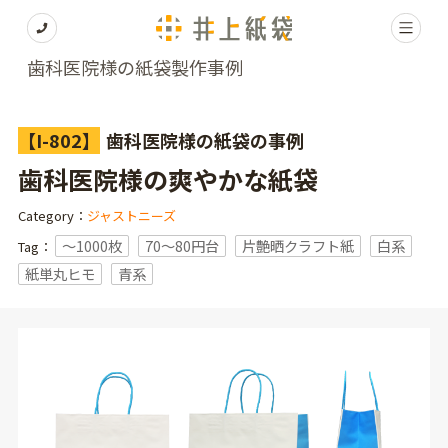
歯科医院様の紙袋製作事例
【I-802】
歯科医院様の紙袋の事例
歯科医院様の爽やかな紙袋
Category：
ジャストニーズ
〜1000枚
70～80円台
片艶晒クラフト紙
白系
Tag：
紙単丸ヒモ
青系