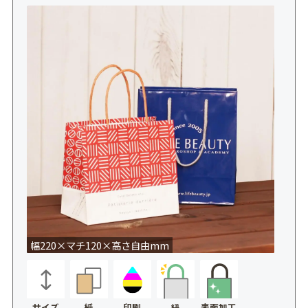
幅220×マチ120×高さ自由mm
サイズ
紙
印刷
表面加工
紐