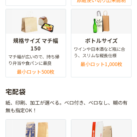
原紙使い切り出来高制
規格サイズ マチ幅
ボトルサイズ
150
ワインや日本酒など瓶に合
う、スリムな縦長仕様
マチ幅が広いので、持ち帰
り弁当や食パンに最良
最小ロット1,000枚
最小ロット500枚
宅配袋
紙、印刷、加工が選べる。ベロ付き、ベロなし、糊の有
無も指定OK！