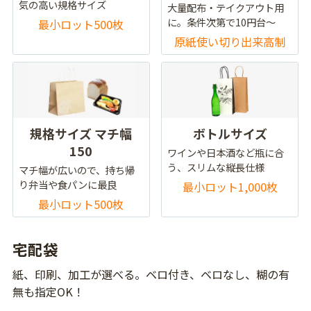
気の高い規格サイズ
大量配布・テイクアウト用
に。条件次第で10円台～
最小ロット500枚
原紙使い切り出来高制
規格サイズ マチ幅
ボトルサイズ
150
ワインや日本酒など瓶に合
う、スリムな縦長仕様
マチ幅が広いので、持ち帰
り弁当や食パンに最良
最小ロット1,000枚
最小ロット500枚
宅配袋
紙、印刷、加工が選べる。ベロ付き、ベロなし、糊の有
無も指定OK！