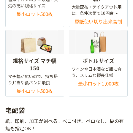
気の高い規格サイズ
大量配布・テイクアウト用
に。条件次第で10円台～
最小ロット500枚
原紙使い切り出来高制
規格サイズ マチ幅
ボトルサイズ
150
ワインや日本酒など瓶に合
う、スリムな縦長仕様
マチ幅が広いので、持ち帰
り弁当や食パンに最良
最小ロット1,000枚
最小ロット500枚
宅配袋
紙、印刷、加工が選べる。ベロ付き、ベロなし、糊の有
無も指定OK！