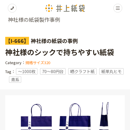
神社様の紙袋製作事例
【I-666】
神社様の紙袋の事例
神社様のシックで持ちやすい紙袋
Category：
規格サイズ320
〜1000枚
70～80円台
晒クラフト紙
紙単丸ヒモ
Tag：
青系