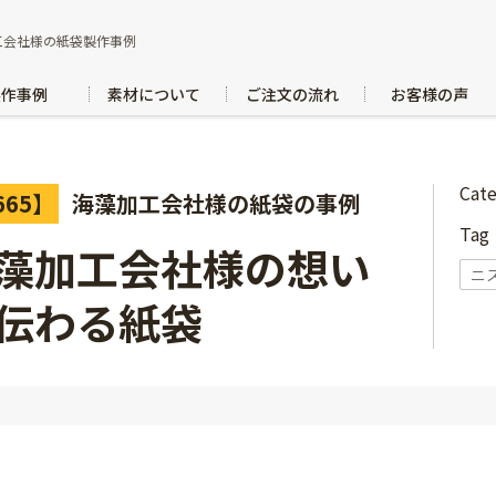
工会社様の紙袋製作事例
製作事例
素材について
ご注文の流れ
お客様の声
Cat
665】
海藻加工会社様の紙袋の事例
Ta
藻加工会社様の想い
ニ
伝わる紙袋