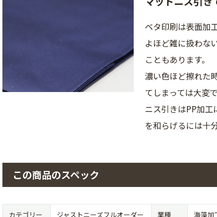
マットニス引き
ベタ印刷は表面加
よほど雑に扱わな
こともあります。
濃い色ほど擦れた
てしまっては大変
ニス引きはPP加
を和らげるには十
この商品のスペック
カテゴリー
ジャストニーズフルオーダー
業種
海藻加