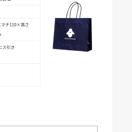
×マチ110×高さ
m
ニス引き