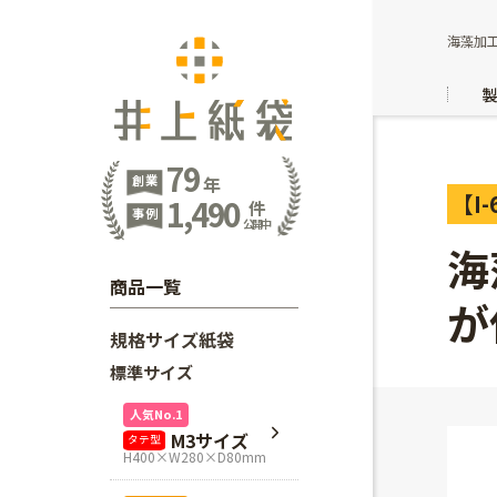
海藻加
79
創業
年
【I-
1,490
件
事例
公開中
海
商品一覧
が
規格サイズ紙袋
標準サイズ
人気No.1
M3サイズ
タテ型
H400×W280×D80mm