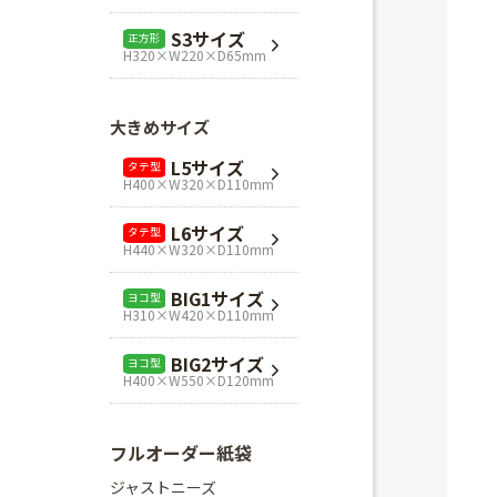
L1サイズ
ヨコ型
S3サイズ
正方形
H240×W320×D110mm
H320×W220×D65mm
L3サイズ
ヨコ型
H280×W320×D110mm
大きめサイズ
Mスクエア
正方形
L5サイズ
タテ型
H280×W280×D80mm
H400×W320×D110mm
Lスクエア
正方形
L6サイズ
タテ型
H320×W320×D110mm
H440×W320×D110mm
BIG1サイズ
ヨコ型
H310×W420×D110mm
BIG2サイズ
ヨコ型
H400×W550×D120mm
フルオーダー紙袋
ジャストニーズ