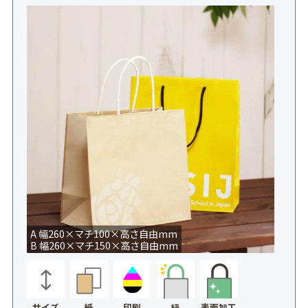
A 幅260×マチ100×高さ自由mm
B 幅260×マチ150×高さ自由mm
サイズ
紙
印刷
表面加工
紐