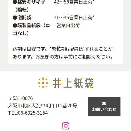
●格安ギザギザ
42〜56営業日出荷*
（輪転）
●宅配袋
21～35営業日出荷*
●既製品紙袋（ロ
1営業日出荷
ゴなし）
納期は目安です。*繁忙期は納期がずれることが
あります。お急ぎの方は事前にご相談ください。
〒531-0076
大阪市北区大淀中4丁目12番20号
お問い合わせ
TEL:
06-6925-3154