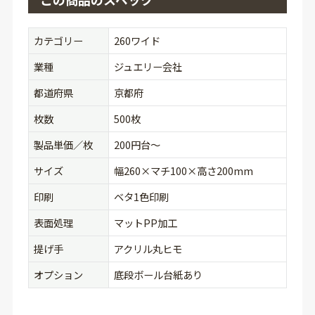
カテゴリー
260ワイド
業種
ジュエリー会社
都道府県
京都府
枚数
500枚
製品単価／枚
200円台〜
サイズ
幅260×マチ100×高さ200mm
印刷
ベタ1色印刷
表面処理
マットPP加工
提げ手
アクリル丸ヒモ
オプション
底段ボール台紙あり