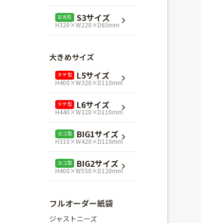
L1サイズ
ヨコ型
S3サイズ
正方形
H240×W320×D110mm
H320×W220×D65mm
L3サイズ
ヨコ型
H280×W320×D110mm
大きめサイズ
Mスクエア
正方形
L5サイズ
タテ型
H280×W280×D80mm
H400×W320×D110mm
Lスクエア
正方形
L6サイズ
タテ型
H320×W320×D110mm
H440×W320×D110mm
BIG1サイズ
ヨコ型
H310×W420×D110mm
BIG2サイズ
ヨコ型
H400×W550×D120mm
フルオーダー紙袋
ジャストニーズ