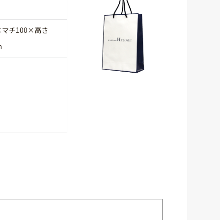
×マチ100×高さ
m