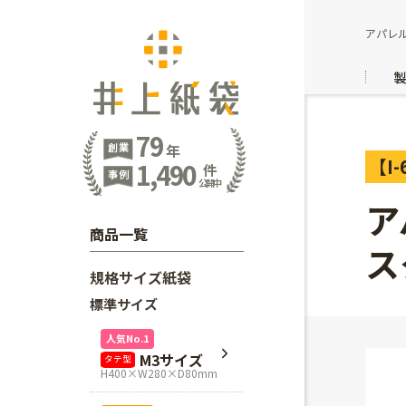
アパレ
79
創業
年
【I-
1,490
件
事例
公開中
ア
商品一覧
ス
規格サイズ紙袋
標準サイズ
人気No.1
M3サイズ
タテ型
H400×W280×D80mm