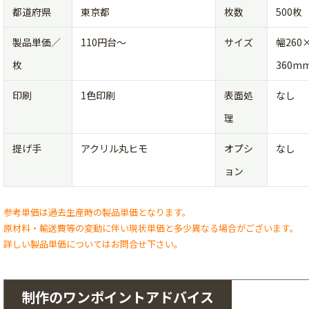
都道府県
東京都
枚数
500枚
製品単価／
110円台〜
サイズ
幅260
枚
360m
印刷
1色印刷
表面処
なし
理
提げ手
アクリル丸ヒモ
オプシ
なし
ョン
参考単価は過去生産時の製品単価となります。
原材料・輸送費等の変動に伴い現状単価と多少異なる場合がございます。
詳しい製品単価についてはお問合せ下さい。
制作のワンポイントアドバイス