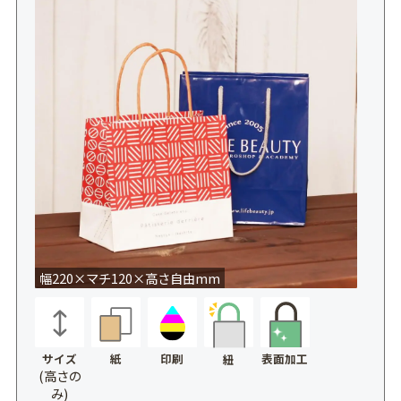
幅220×マチ120×高さ自由mm
サイズ
紙
印刷
表面加工
紐
(高さの
み)