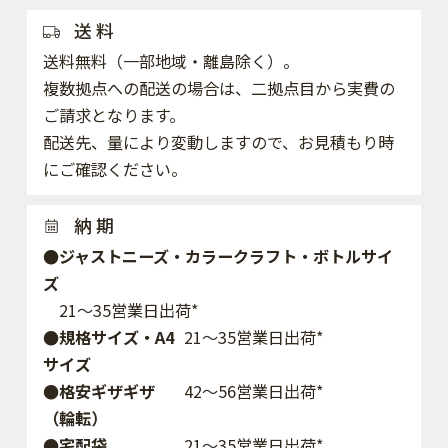
送 料
送料無料（一部地域・離島除く）。
複数拠点への配送の場合は、二拠点目から実費の
ご請求となります。
配送先、量により変動しますので、お見積もり時
にご確認ください。
納 期
●ジャストニーズ・カラークラフト・ボトルサイ
ズ
21～35営業日出荷*
●規格サイズ・A4
21～35営業日出荷*
サイズ
●格安ギザギザ
42〜56営業日出荷*
（輪転）
●宅配袋
21～35営業日出荷*