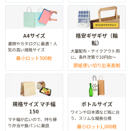
A4サイズ
格安ギザギザ（輪
転）
書類やカタログに最適！人
気の高い規格サイズ
大量配布・テイクアウト用
に。条件次第で10円台～
最小ロット500枚
原紙使い切り出来高制
規格サイズ マチ幅
ボトルサイズ
150
ワインや日本酒など瓶に合
う、スリムな縦長仕様
マチ幅が広いので、持ち帰
り弁当や食パンに最良
最小ロット1,000枚