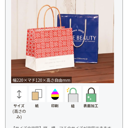
幅220×マチ120×高さ自由mm
サイズ
紙
印刷
表面加工
紐
(高さの
み)
【サイズの指定】縦、横、マチのサイズが指定できます