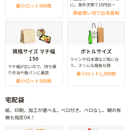
に。条件次第で10円台～
最小ロット500枚
原紙使い切り出来高制
規格サイズ マチ幅
ボトルサイズ
150
ワインや日本酒など瓶に合
う、スリムな縦長仕様
マチ幅が広いので、持ち帰
り弁当や食パンに最良
最小ロット1,000枚
最小ロット500枚
宅配袋
紙、印刷、加工が選べる。ベロ付き、ベロなし、糊の有
無も指定OK！