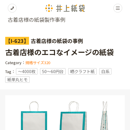
古着店様の紙袋製作事例
【I-623】
古着店様の紙袋の事例
古着店様のエコなイメージの紙袋
Category：
規格サイズ320
〜4000枚
50～60円台
晒クラフト紙
白系
Tag：
紙単丸ヒモ