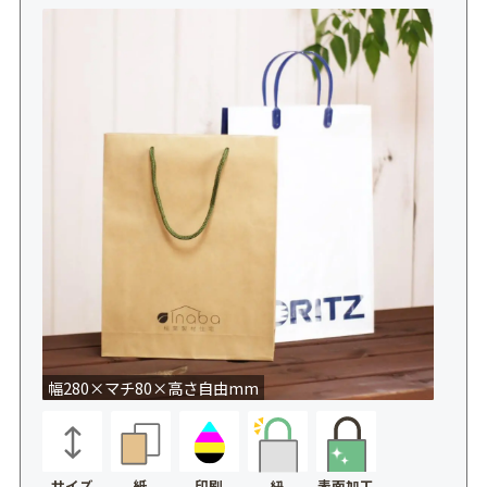
幅280×マチ80×高さ自由mm
サイズ
紙
印刷
表面加工
紐