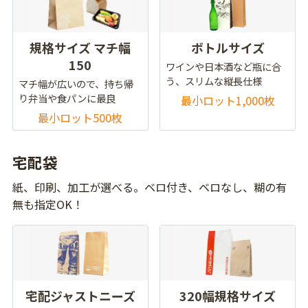
規格サイズ マチ幅
ボトルサイズ
150
ワインや日本酒など瓶に合
う、スリムな縦長仕様
マチ幅が広いので、持ち帰
り弁当や食パンに最良
最小ロット1,000枚
最小ロット500枚
宅配袋
紙、印刷、加工が選べる。ベロ付き、ベロなし、糊の有
無も指定OK！
宅配ジャストニーズ
320幅規格サイズ