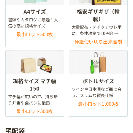
A4サイズ
格安ギザギザ（輪
転）
書類やカタログに最適！人
気の高い規格サイズ
大量配布・テイクアウト用
に。条件次第で10円台～
最小ロット500枚
原紙使い切り出来高制
規格サイズ マチ幅
ボトルサイズ
150
ワインや日本酒など瓶に合
う、スリムな縦長仕様
マチ幅が広いので、持ち帰
り弁当や食パンに最良
最小ロット1,000枚
最小ロット500枚
宅配袋