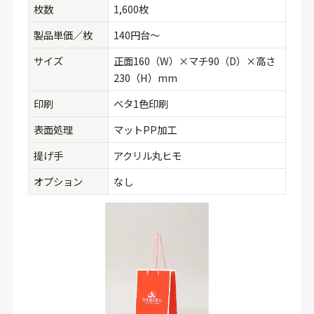
枚数
1,600枚
製品単価／枚
140円台〜
サイズ
正面160（W）×マチ90（D）×高さ
230（H）mm
印刷
ベタ1色印刷
表面処理
マットPP加工
提げ手
アクリル丸ヒモ
オプション
なし