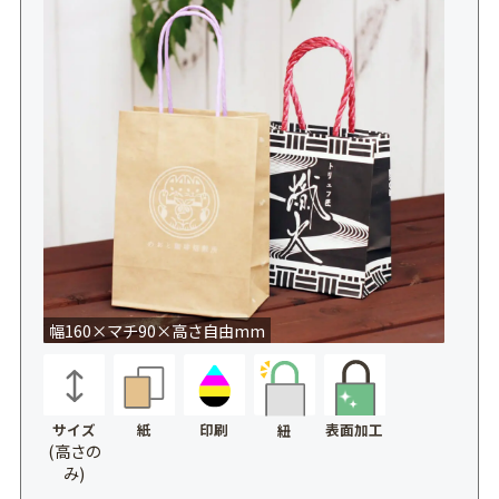
幅160×マチ90×高さ自由mm
サイズ
紙
印刷
表面加工
紐
(高さの
み)