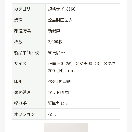
カテゴリー
規格サイズ160
業種
公益財団法人
都道府県
新潟県
枚数
2,000枚
製品単価／枚
90円台〜
サイズ
正面160（W）×マチ90（D）×高さ
200（H）mm
印刷
ベタ1色印刷
表面処理
マットPP加工
提げ手
紙単丸ヒモ
オプション
なし