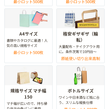
最小ロット500枚
最小ロット500枚
A4サイズ
格安ギザギザ（輪
転）
書類やカタログに最適！人
気の高い規格サイズ
大量配布・テイクアウト用
に。条件次第で10円台～
最小ロット500枚
原紙使い切り出来高制
規格サイズ マチ幅
ボトルサイズ
150
ワインや日本酒など瓶に合
う、スリムな縦長仕様
マチ幅が広いので、持ち帰
り弁当や食パンに最良