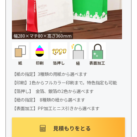
幅280×マチ80×高さ360mm
紙
印刷
箔押し
表面加工
紐
【紙の指定】3種類の用紙から選べます
【印刷】1色からフルカラー印刷まで。特色指定も可能
【箔押し】 金箔、銀箔の2色から選べます
【紐の指定】 8種類の紐から選べます
【表面加工】PP加工とニス引きから選べます