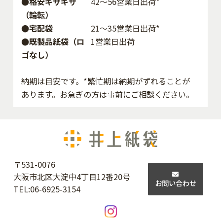
●格安ギザギザ
42〜56営業日出荷*
（輪転）
●宅配袋
21～35営業日出荷*
●既製品紙袋（ロ
1営業日出荷
ゴなし）
納期は目安です。*繁忙期は納期がずれることが
あります。お急ぎの方は事前にご相談ください。
〒531-0076
大阪市北区大淀中4丁目12番20号
お問い合わせ
TEL:
06-6925-3154