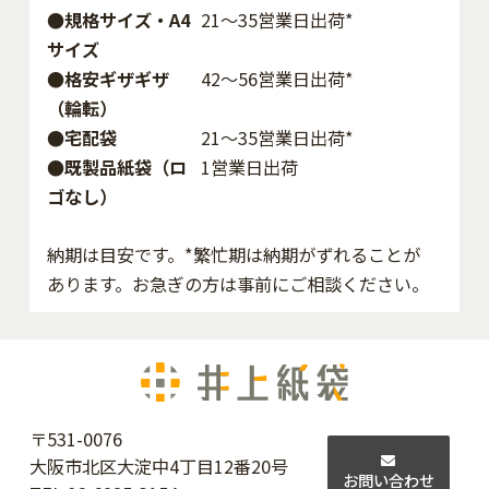
●規格サイズ・A4
21～35営業日出荷*
サイズ
●格安ギザギザ
42〜56営業日出荷*
（輪転）
●宅配袋
21～35営業日出荷*
●既製品紙袋（ロ
1営業日出荷
ゴなし）
納期は目安です。*繁忙期は納期がずれることが
あります。お急ぎの方は事前にご相談ください。
〒531-0076
大阪市北区大淀中4丁目12番20号
お問い合わせ