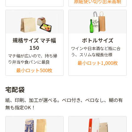
原紙使い切り出来高制
規格サイズ マチ幅
ボトルサイズ
150
ワインや日本酒など瓶に合
う、スリムな縦長仕様
マチ幅が広いので、持ち帰
り弁当や食パンに最良
最小ロット1,000枚
最小ロット500枚
宅配袋
紙、印刷、加工が選べる。ベロ付き、ベロなし、糊の有
無も指定OK！