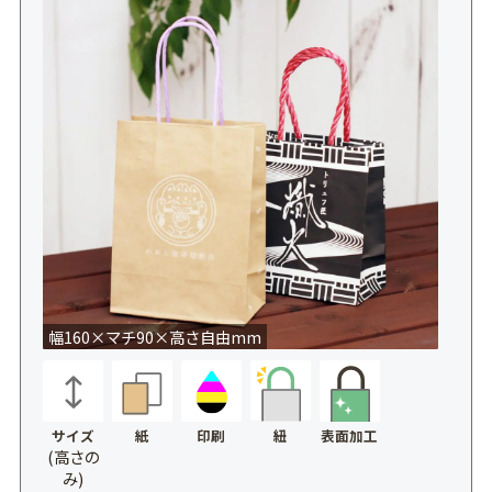
幅160×マチ90×高さ自由mm
サイズ
紙
印刷
表面加工
紐
(高さの
み)