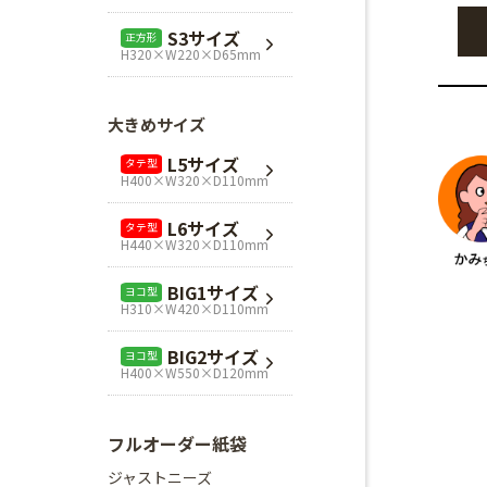
L1サイズ
ヨコ型
S3サイズ
正方形
H240×W320×D110mm
H320×W220×D65mm
L3サイズ
ヨコ型
H280×W320×D110mm
大きめサイズ
Mスクエア
正方形
L5サイズ
タテ型
H280×W280×D80mm
H400×W320×D110mm
Lスクエア
正方形
L6サイズ
タテ型
H320×W320×D110mm
H440×W320×D110mm
BIG1サイズ
ヨコ型
H310×W420×D110mm
BIG2サイズ
ヨコ型
H400×W550×D120mm
フルオーダー紙袋
ジャストニーズ