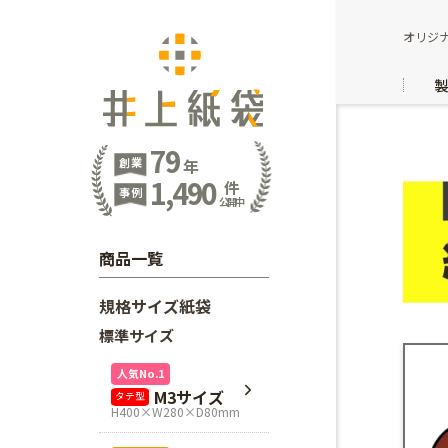
オリジ
79
創業
年
1,490
件
事例
公開中
商品一覧
規格サイズ紙袋
標準サイズ
人気No.1
M3サイズ
タテ型
H400×W280×D80mm