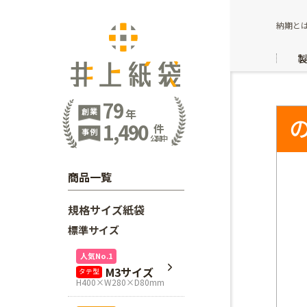
納期と
79
創業
年
1,490
件
事例
公開中
商品一覧
規格サイズ紙袋
標準サイズ
人気No.1
M3サイズ
タテ型
H400×W280×D80mm