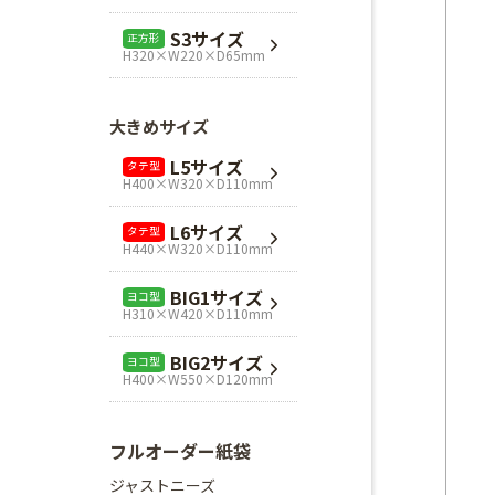
L1サイズ
ヨコ型
S3サイズ
正方形
H240×W320×D110mm
H320×W220×D65mm
L3サイズ
ヨコ型
H280×W320×D110mm
大きめサイズ
Mスクエア
正方形
L5サイズ
タテ型
H280×W280×D80mm
H400×W320×D110mm
Lスクエア
正方形
L6サイズ
タテ型
H320×W320×D110mm
H440×W320×D110mm
BIG1サイズ
ヨコ型
H310×W420×D110mm
BIG2サイズ
ヨコ型
H400×W550×D120mm
フルオーダー紙袋
ジャストニーズ