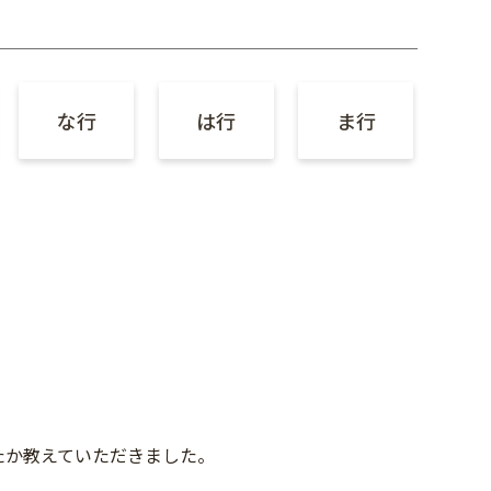
な行
は行
ま行
たか教えていただきました。