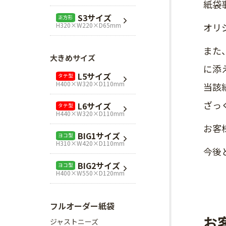
紙袋
L1サイズ
ヨコ型
S3サイズ
正方形
H240×W320×D110mm
H320×W220×D65mm
オリ
L3サイズ
ヨコ型
また
H280×W320×D110mm
大きめサイズ
に添
Mスクエア
正方形
L5サイズ
タテ型
H280×W280×D80mm
H400×W320×D110mm
当該
Lスクエア
正方形
ざっ
L6サイズ
タテ型
H320×W320×D110mm
H440×W320×D110mm
お客
BIG1サイズ
ヨコ型
H310×W420×D110mm
今後
BIG2サイズ
ヨコ型
H400×W550×D120mm
フルオーダー紙袋
お
ジャストニーズ