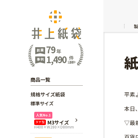
79
創業
年
1,490
件
事例
公開中
商品一覧
平素
規格サイズ紙袋
標準サイズ
本日
人気No.1
M3サイズ
▽最
タテ型
H400×W280×D80mm
百貨