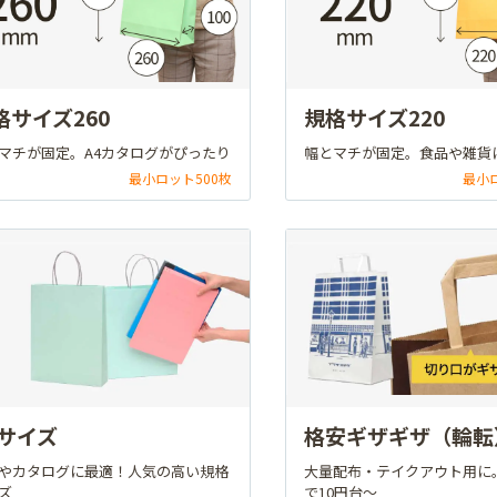
格サイズ260
規格サイズ220
マチが固定。A4カタログがぴったり
幅とマチが固定。食品や雑貨
最小ロット500枚
最小
4サイズ
格安ギザギザ（輪転
やカタログに最適！人気の高い規格
大量配布・テイクアウト用に
ズ
で10円台～