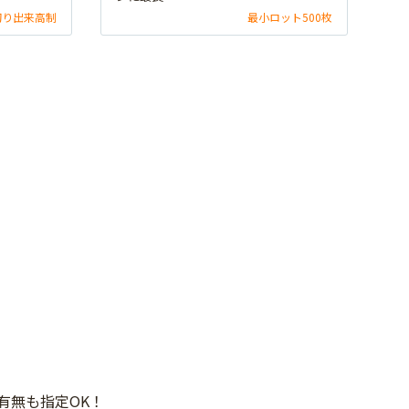
切り出来高制
最小ロット500枚
有無も指定OK！