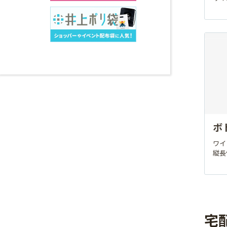
ボ
ワイ
縦長
宅