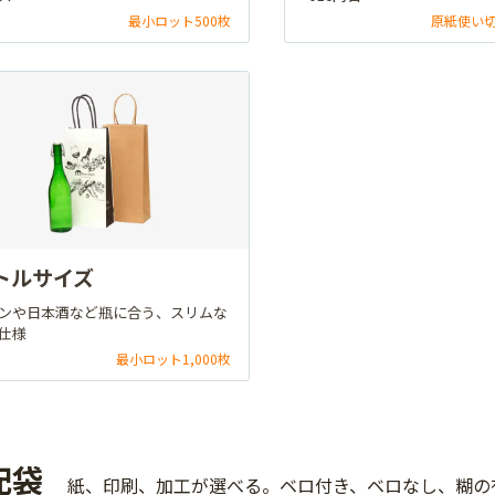
最小ロット500枚
原紙使い
トルサイズ
ンや日本酒など瓶に合う、スリムな
仕様
最小ロット1,000枚
配袋
紙、印刷、加工が選べる。ベロ付き、ベロなし、糊の