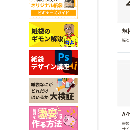
規
幅と
A
書類
サイ