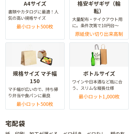
A4サイズ
格安ギザギザ（輪
転）
書類やカタログに最適！人
気の高い規格サイズ
大量配布・テイクアウト用
に。条件次第で10円台～
最小ロット500枚
原紙使い切り出来高制
規格サイズ マチ幅
ボトルサイズ
150
ワインや日本酒など瓶に合
う、スリムな縦長仕様
マチ幅が広いので、持ち帰
り弁当や食パンに最良
最小ロット1,000枚
最小ロット500枚
宅配袋
紙、印刷、加工が選べる。ベロ付き、ベロなし、糊の有