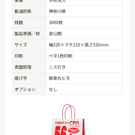
都道府県
神奈川県
枚数
3000枚
製品単価／枚
非公開
サイズ
幅320×マチ110×高さ320mm
印刷
ベタ1色印刷
表面処理
ニス引き
提げ手
紙単丸ヒモ
オプション
なし