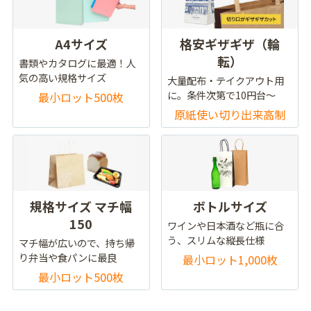
A4サイズ
格安ギザギザ（輪
転）
書類やカタログに最適！人
気の高い規格サイズ
大量配布・テイクアウト用
に。条件次第で10円台～
最小ロット500枚
原紙使い切り出来高制
規格サイズ マチ幅
ボトルサイズ
150
ワインや日本酒など瓶に合
う、スリムな縦長仕様
マチ幅が広いので、持ち帰
り弁当や食パンに最良
最小ロット1,000枚
最小ロット500枚