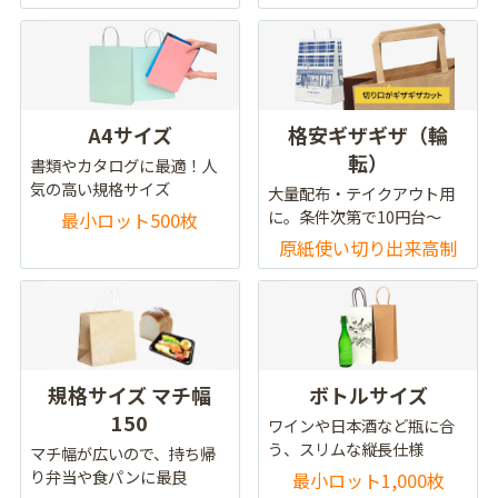
A4サイズ
格安ギザギザ（輪
転）
書類やカタログに最適！人
気の高い規格サイズ
大量配布・テイクアウト用
に。条件次第で10円台～
最小ロット500枚
原紙使い切り出来高制
規格サイズ マチ幅
ボトルサイズ
150
ワインや日本酒など瓶に合
う、スリムな縦長仕様
マチ幅が広いので、持ち帰
り弁当や食パンに最良
最小ロット1,000枚