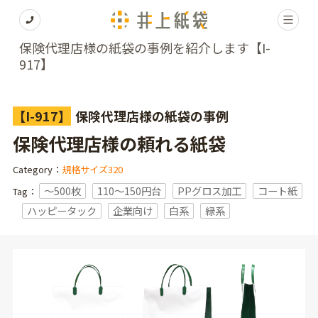
保険代理店様の紙袋の事例を紹介します【I-
917】
【I-917】
保険代理店様の紙袋の事例
保険代理店様の頼れる紙袋
Category：
規格サイズ320
〜500枚
110～150円台
PPグロス加工
コート紙
Tag：
ハッピータック
企業向け
白系
緑系