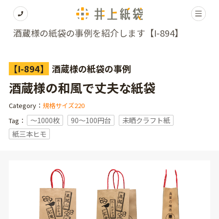
酒蔵様の紙袋の事例を紹介します【I-894】
【I-894】
酒蔵様の紙袋の事例
酒蔵様の和風で丈夫な紙袋
Category：
規格サイズ220
〜1000枚
90～100円台
未晒クラフト紙
Tag：
紙三本ヒモ