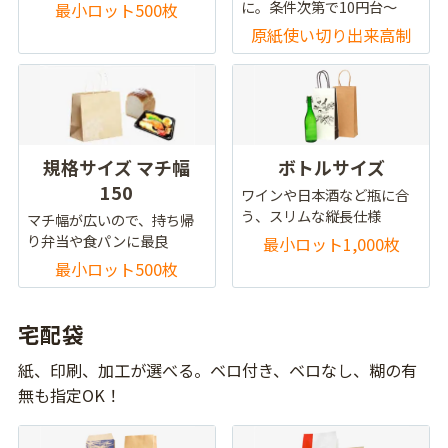
に。条件次第で10円台～
最小ロット500枚
原紙使い切り出来高制
規格サイズ マチ幅
ボトルサイズ
150
ワインや日本酒など瓶に合
う、スリムな縦長仕様
マチ幅が広いので、持ち帰
り弁当や食パンに最良
最小ロット1,000枚
最小ロット500枚
宅配袋
紙、印刷、加工が選べる。ベロ付き、ベロなし、糊の有
無も指定OK！