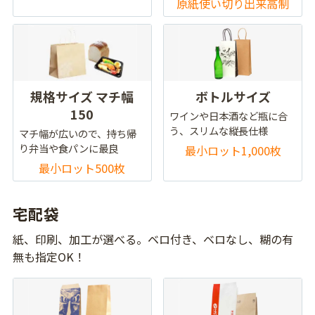
原紙使い切り出来高制
規格サイズ マチ幅
ボトルサイズ
150
ワインや日本酒など瓶に合
う、スリムな縦長仕様
マチ幅が広いので、持ち帰
り弁当や食パンに最良
最小ロット1,000枚
最小ロット500枚
宅配袋
紙、印刷、加工が選べる。ベロ付き、ベロなし、糊の有
無も指定OK！