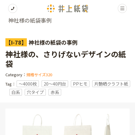
神社様の紙袋事例
【I-78】
神社様の紙袋の事例
神社様の、さりげないデザインの紙
袋
Category：
規格サイズ320
〜4000枚
20～40円台
PPヒモ
片艶晒クラフト紙
Tag：
白系
穴タイプ
赤系