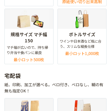
原紙使い切り出来高制
規格サイズ マチ幅
ボトルサイズ
150
ワインや日本酒など瓶に合
う、スリムな縦長仕様
マチ幅が広いので、持ち帰
り弁当や食パンに最良
最小ロット1,000枚
最小ロット500枚
宅配袋
紙、印刷、加工が選べる。ベロ付き、ベロなし、糊の有
無も指定OK！