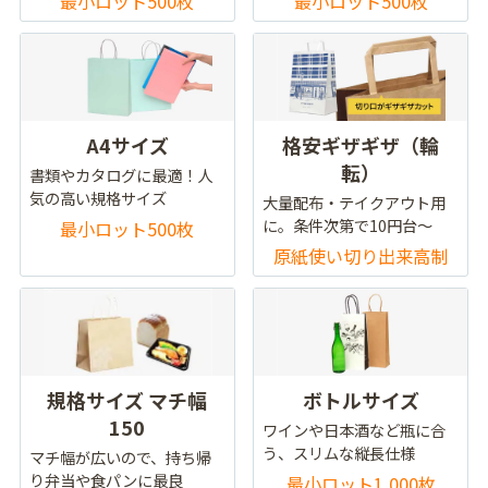
最小ロット500枚
最小ロット500枚
A4サイズ
格安ギザギザ（輪
転）
書類やカタログに最適！人
気の高い規格サイズ
大量配布・テイクアウト用
に。条件次第で10円台～
最小ロット500枚
原紙使い切り出来高制
規格サイズ マチ幅
ボトルサイズ
150
ワインや日本酒など瓶に合
う、スリムな縦長仕様
マチ幅が広いので、持ち帰
り弁当や食パンに最良
最小ロット1,000枚