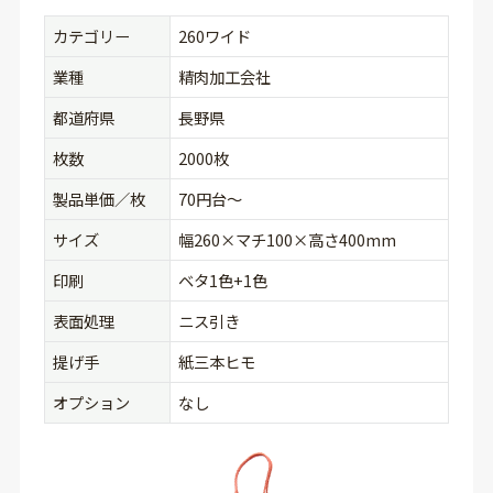
カテゴリー
260ワイド
業種
精肉加工会社
都道府県
長野県
枚数
2000枚
製品単価／枚
70円台〜
サイズ
幅260×マチ100×高さ400mm
印刷
ベタ1色+1色
表面処理
ニス引き
提げ手
紙三本ヒモ
オプション
なし