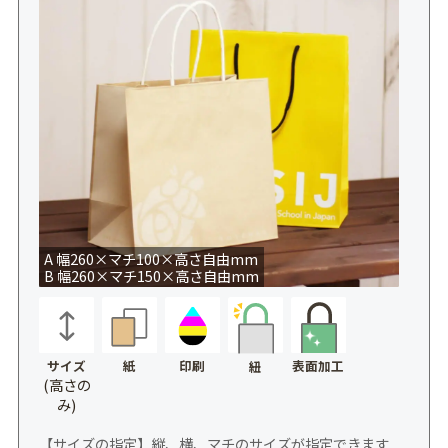
A 幅260×マチ100×高さ自由mm
B 幅260×マチ150×高さ自由mm
サイズ
紙
印刷
表面加工
紐
(高さの
み)
【サイズの指定】縦、横、マチのサイズが指定できます